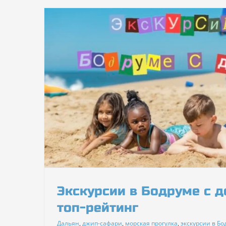
сии с
Экскурсии в Бодруме с д
топ-рейтинг
Дальян
,
джип-сафари
,
морская прогулка
,
экскурсии в Бо