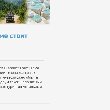
ме стоит
от Discount Travel Тема
рии сезона массовых
им «невозможно объять
Бодрум такой непонятный
ых туристов Анталья), и