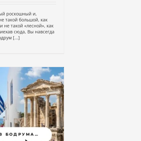
мый роскошный и,
е такой большой, как
и не такой «лесной», как
иехав сюда, Вы навсегда
друм [...]