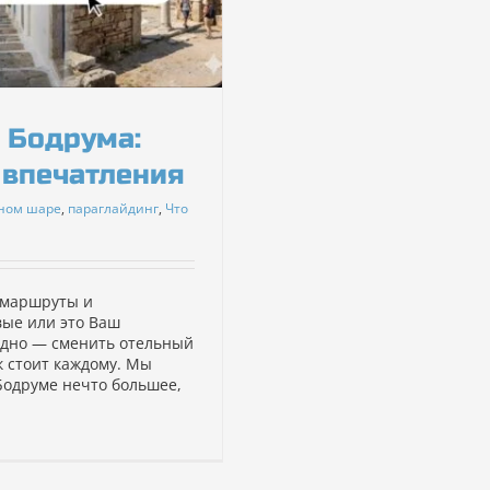
 Бодрума:
 впечатления
шном шаре
,
параглайдинг
,
Что
 маршруты и
вые или это Ваш
одно — сменить отельный
к стоит каждому. Мы
 Бодруме нечто большее,