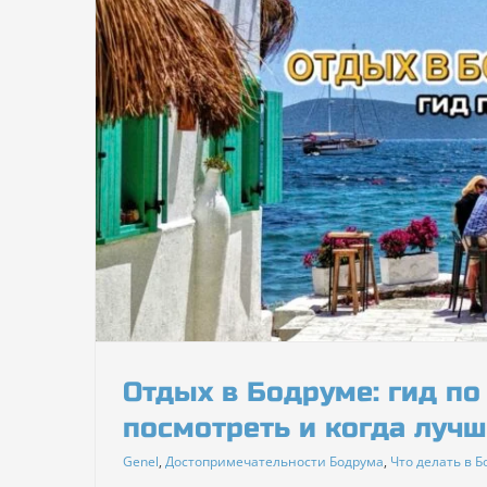
 лучше
Отдых в Бодруме: гид по 
посмотреть и когда лучш
Genel
,
Достопримечательности Бодрума
,
Что делать в 