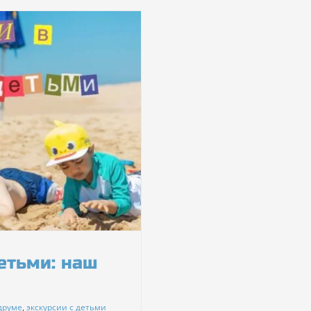
етьми: наш
друме
,
экскурсии с детьми