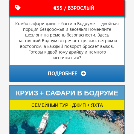
€55 / ВЗРОСЛЫЙ
Комбо сафари джип + багги в Бодруме — двойная
порция бездорожья и веселья! Поменяйте
шезлонг на ремень безопасности. Здесь
настоящий Бодрум встречает грязью, ветром и
восторгом, а каждый поворот бросает вызов.
Готовы к двойному драйву и немного
испачкаться?
ПОДРОБНЕЕ
КРУИЗ + САФАРИ В БОДРУМЕ
СЕМЕЙНЫЙ ТУР · ДЖИП + ЯХТА