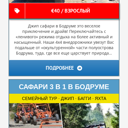
€40 / ВЗРОСЛЫЙ
Джип сафари в Бодруме это веселое
приключение и драйв! Переключайтесь с
«ленивого» режима отдыха на более активный и
насыщенный. Наши 4х4 внедорожники увезут Вас
подальше от «окультуренной» части полуострова
Бодрума, туда, где все еще царствует природа…
ПОДРОБНЕЕ
САФАРИ 3 В 1 В БОДРУМЕ
СЕМЕЙНЫЙ ТУР · ДЖИП · БАГГИ · ЯХТА