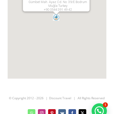
Gümbet Mah. Ayaz Cd. No: 39/E Bodrum
Muğla Turkey
+90 0544 391 49 42
© Copyright 2012 -
2026 | Discount Travel | All Rights Reserved
1
Быстрый заказ