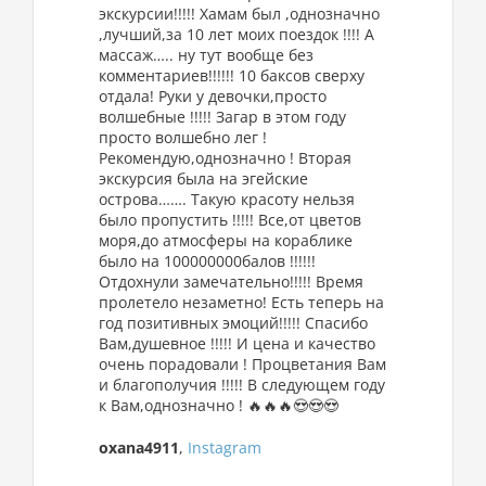
экскурсии!!!!! Хамам был ,однозначно
,лучший,за 10 лет моих поездок !!!! А
массаж….. ну тут вообще без
комментариев!!!!!! 10 баксов сверху
отдала! Руки у девочки,просто
волшебные !!!!! Загар в этом году
просто волшебно лег !
Рекомендую,однозначно ! Вторая
экскурсия была на эгейские
острова……. Такую красоту нельзя
было пропустить !!!!! Все,от цветов
моря,до атмосферы на кораблике
было на 100000000балов !!!!!!
Отдохнули замечательно!!!!! Время
пролетело незаметно! Есть теперь на
год позитивных эмоций!!!!! Спасибо
Вам,душевное !!!!! И цена и качество
очень порадовали ! Процветания Вам
и благополучия !!!!! В следующем году
к Вам,однозначно ! 🔥🔥🔥😍😍😍
oxana4911
,
Instagram