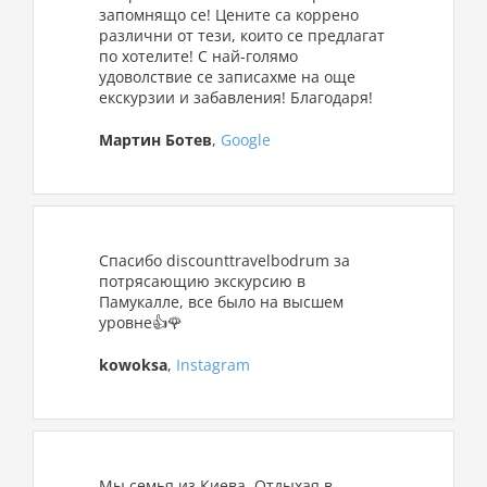
запомнящо се! Цените са коррено
различни от тези, които се предлагат
по хотелите! С най-голямо
удоволствие се записахме на още
екскурзии и забавления! Благодаря!
Мартин Ботев
,
Google
Спасибо discounttravelbodrum за
потрясающию экскурсию в
Памукалле, все было на высшем
уровне👍🌹
kowoksa
,
Instagram
Мы семья из Киева. Отдыхая в