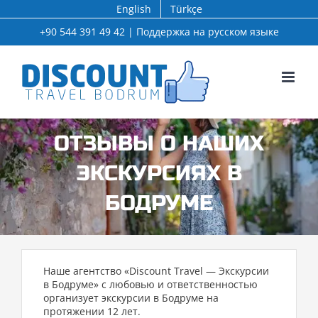
Skip
English
Türkçe
to
+90 544 391 49 42 | Поддержка на русском языке
content
ОТЗЫВЫ О НАШИХ
ЭКСКУРСИЯХ В
БОДРУМЕ
Наше агентство «Discount Travel — Экскурсии
в Бодруме» с любовью и ответственностью
организует экскурсии в Бодруме на
протяжении 12 лет.