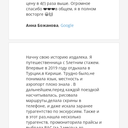
цену в 4(!) раза выше. Огромное
спасибо ❤️❤️❤️в общем, я в полном
восторге 😀🙌
Анна Божанова
,
Google
Начну свою историю издалека. Я
путешественница с 5летним стажем.
Впервые в 2019 году отдыхала в
Турции,в Кирише. Трудно было,не
понимала язык, местность и
аэропорт плохо знала . В
дальнейшем,перед каждой поездкой
насчитывалась, рисовала
маршруты,делала скрины в
телефоне, и даже искала заранее
турагентство по экскурсиям. Также и
в этот раз,нашла несколько
турагенств, промониторила прайсы и
выбрала ВАС (за 2 месяца до