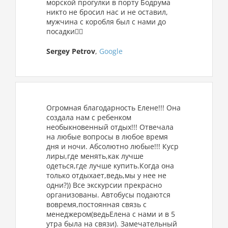
морской прогулки в порту Бодрума
никто не бросил нас и не оставил,
мужчина с коробля был с нами до
посадки👍🏽
Sergey Petrov
,
Google
Огромная благодарность Елене!!! Она
создала нам с ребенком
необыкновенный отдых!!! Отвечала
на любые вопросы в любое время
дня и ночи. Абсолютно любые!!! Куср
лиры,где менять,как лучше
одеться,где лучше купить.Когда она
только отдыхает,ведь,мы у нее не
одни?)) Все экскурсии прекрасно
организованы. Автобусы подаются
вовремя,постоянная связь с
менеджером(ведьЕлена с нами и в 5
утра была на связи). Замечательный