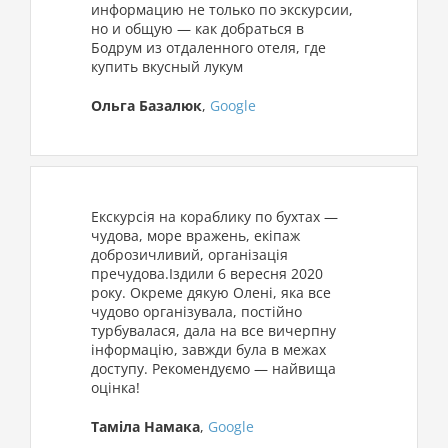
информацию не только по экскурсии,
но и общую — как добраться в
Бодрум из отдаленного отеля, где
купить вкусный лукум
Ольга Базалюк
,
Google
Екскурсія на кораблику по бухтах —
чудова, море вражень, екіпаж
доброзичливий, організація
пречудова.Іздили 6 вересня 2020
року. Окреме дякую Олені, яка все
чудово організувала, постійно
турбувалася, дала на все вичерпну
інформацію, завжди була в межах
доступу. Рекомендуємо — найвища
оцінка!
Тамiла Намака
,
Google