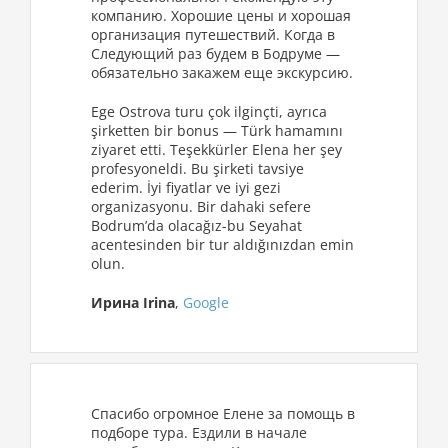
компанию. Хорошие цены и хорошая
организация путешествий. Когда в
Следующий раз будем в Бодруме —
обязательно закажем еще экскурсию.
Ege Ostrоva turu çok ilginçti, ayrıca
şirketten bir bonus — Türk hamamını
ziyaret etti. Teşekkürler Elena her şey
profesyoneldi. Bu şirketi tavsiye
ederim. İyi fiyatlar ve iyi gezi
organizasyonu. Bir dahaki sefere
Bodrum’da olacağız-bu Seyahat
acentesinden bir tur aldığınızdan emin
olun.
Ирина Irina
,
Google
Спасибо огромное Елене за помощь в
подборе тура. Ездили в начале