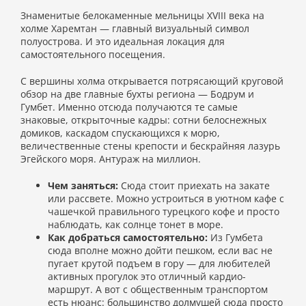
Знаменитые белокаменные мельницы XVIII века на
холме Харемтан — главный визуальный символ
полуострова. И это идеальная локация для
самостоятельного посещения.
С вершины холма открывается потрясающий круговой
обзор на две главные бухты региона — Бодрум и
Гумбет. Именно отсюда получаются те самые
знаковые, открыточные кадры: сотни белоснежных
домиков, каскадом спускающихся к морю,
величественные стены крепости и бескрайняя лазурь
Эгейского моря. Антураж на миллион.
Чем заняться:
Сюда стоит приехать на закате
или рассвете. Можно устроиться в уютном кафе с
чашечкой правильного турецкого кофе и просто
наблюдать, как солнце тонет в море.
Как добраться самостоятельно:
Из Гумбета
сюда вполне можно дойти пешком, если вас не
пугает крутой подъем в гору — для любителей
активных прогулок это отличный кардио-
маршрут. А вот с общественным транспортом
есть нюанс: большинство долмушей сюда просто