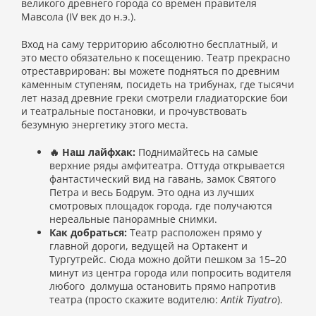
великого древнего города со времен правителя
Мавсола (IV век до н.э.).
Вход на саму территорию абсолютно бесплатный, и
это место обязательно к посещению. Театр прекрасно
отреставрирован: вы можете подняться по древним
каменным ступеням, посидеть на трибунах, где тысячи
лет назад древние греки смотрели гладиаторские бои
и театральные постановки, и прочувствовать
безумную энергетику этого места.
🔥 Наш лайфхак:
Поднимайтесь на самые
верхние ряды амфитеатра. Оттуда открывается
фантастический вид на гавань, замок Святого
Петра и весь Бодрум. Это одна из лучших
смотровых площадок города, где получаются
нереальные панорамные снимки.
Как добраться:
Театр расположен прямо у
главной дороги, ведущей на Ортакент и
Тургутрейс. Сюда можно дойти пешком за 15–20
минут из центра города или попросить водителя
любого долмуша остановить прямо напротив
театра (просто скажите водителю:
Antik Tiyatro
).