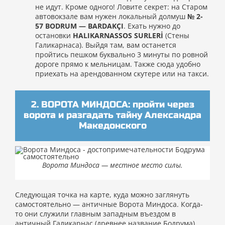
не идут. Кроме одного! Ловите секрет: на Старом
автовокзале вам нужен локальный долмуш
№ 2-
57 BODRUM — BARDAKÇI
. Ехать нужно до
остановки
HALIKARNASSOS SURLERİ
(Стены
Галикарнаса). Выйдя там, вам останется
пройтись пешком буквально 3 минуты по ровной
дороге прямо к мельницам. Также сюда удобно
приехать на арендованном скутере или на такси.
2. ВОРОТА МИНДОСА: пройти через
ворота и разгадать тайну Александра
Македонского
Ворота Миндоса — местное место силы.
Следующая точка на карте, куда можно заглянуть
самостоятельно — античные Ворота Миндоса. Когда-
то они служили главным западным въездом в
античный Галикарнас (древнее название Бодрума).