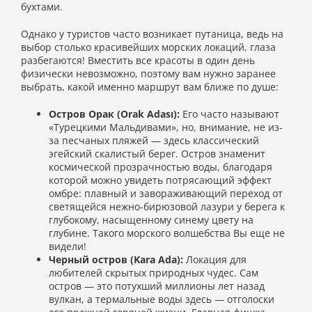
бухтами.
Однако у туристов часто возникает путаница, ведь на
выбор столько красивейших морских локаций, глаза
разбегаются! Вместить все красоты в один день
физически невозможно, поэтому вам нужно заранее
выбрать, какой именно маршрут вам ближе по душе:
Остров Орак (Orak Adası):
Его часто называют
«Турецкими Мальдивами», но, внимание, не из-
за песчаных пляжей — здесь классический
эгейский скалистый берег. Остров знаменит
космической прозрачностью воды, благодаря
которой можно увидеть потрясающий эффект
омбре: плавный и завораживающий переход от
светящейся нежно-бирюзовой лазури у берега к
глубокому, насыщенному синему цвету на
глубине. Такого морского волшебства Вы еще не
видели!
Черный остров (Kara Ada):
Локация для
любителей скрытых природных чудес. Сам
остров — это потухший миллионы лет назад
вулкан, а термальные воды здесь — отголоски