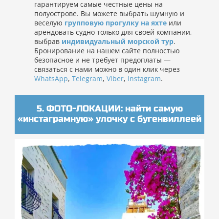
гарантируем самые честные цены на
полуострове. Вы можете выбрать шумную и
веселую
г
рупповую прогулку на яхте
или
арендовать судно только для своей компании,
выбрав
индивидуальный морской тур
.
Бронирование на нашем сайте полностью
безопасное и не требует предоплаты —
связаться с нами можно в один клик через
WhatsApp
,
Telegram
,
Viber
,
Instagram
.
5. ФОТО-ЛОКАЦИИ: найти самую
«инстаграмную» улочку с бугенвиллеей