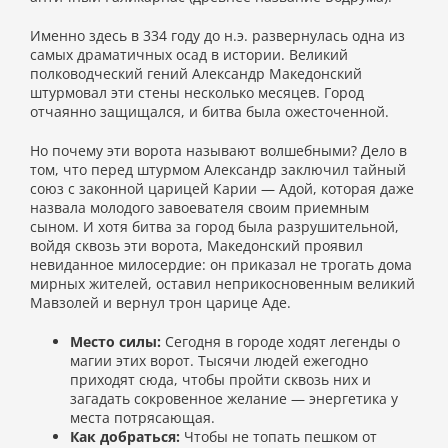
Именно здесь в 334 году до н.э. развернулась одна из
самых драматичных осад в истории. Великий
полководческий гений Александр Македонский
штурмовал эти стены несколько месяцев. Город
отчаянно защищался, и битва была ожесточенной.
Но почему эти ворота называют волшебными? Дело в
том, что перед штурмом Александр заключил тайный
союз с законной царицей Карии — Адой, которая даже
назвала молодого завоевателя своим приемным
сыном. И хотя битва за город была разрушительной,
войдя сквозь эти ворота, Македонский проявил
невиданное милосердие: он приказал не трогать дома
мирных жителей, оставил неприкосновенным великий
Мавзолей и вернул трон царице Аде.
Место силы:
Сегодня в городе ходят легенды о
магии этих ворот. Тысячи людей ежегодно
приходят сюда, чтобы пройти сквозь них и
загадать сокровенное желание — энергетика у
места потрясающая.
Как добраться:
Чтобы не топать пешком от