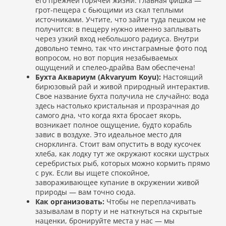
его прежней горячей жизни. Главная фишка —
грот-пещера с бьющими из скал теплыми
источниками. Учтите, что зайти туда пешком не
получится: в пещеру нужно именно заплывать
через узкий вход небольшого радиуса. Внутри
довольно темно, так что инстаграмные фото под
вопросом, но вот порция незабываемых
ощущений и спелео-драйва Вам обеспечена!
Бухта Аквариум (Akvaryum Koyu):
Настоящий
бирюзовый рай и живой природный интерактив.
Свое название бухта получила не случайно: вода
здесь настолько кристальная и прозрачная до
самого дна, что когда яхта бросает якорь,
возникает полное ощущение, будто корабль
завис в воздухе. Это идеальное место для
снорклинга. Стоит вам опустить в воду кусочек
хлеба, как лодку тут же окружают косяки шустрых
серебристых рыб, которых можно кормить прямо
с рук. Если вы ищете спокойное,
завораживающее купание в окружении живой
природы — вам точно сюда.
Как организовать:
Чтобы не переплачивать
зазывалам в порту и не наткнуться на скрытые
наценки, бронируйте места у нас — мы