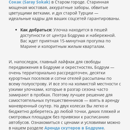
Сокак (Saray Sokak)
в Старом городе. Старинная
мощеная мостовая, аккуратные заборы, обвитые
цветущими ветками, и дух старой Турции —
идеальные кадры для ваших соцсетей гарантированы.
Как добраться:
Улочка находится в пешей
доступности от центра Бодрума и набережной.
Вас ждет приятная 15-минутная прогулка по
Марине и колоритным жилым кварталам.
И, напоследок, главный лайфхак для свободы
передвижения в Бодруме и окрестностях
.
Бодрум —
очень территориально рассредоточен, десятки
курортных поселков и сотни отелей рассыпаны по
всему полуострову. И все это на холмистой местности с
узкими улочками, которые в разгар сезона часто
замирают в пробках. Поэтому лучшее решение для
самостоятельных путешественников — взять в аренду
маневренный скутер. На двух колесах Вы легко и
бюджетно доберетесь до любой точки, диких пляжей и
смотровых площадок без привязки к расписанию
автобусов. Ознакомиться с ценами и условиями можно
в нашем разделе
Аренда скутеров в Бодруме
.