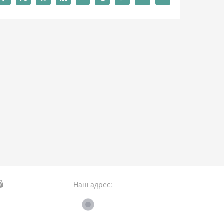
Facebook
X
Reddit
LinkedIn
WhatsApp
Tumblr
Pinterest
Vk
Email
Наш адрес: